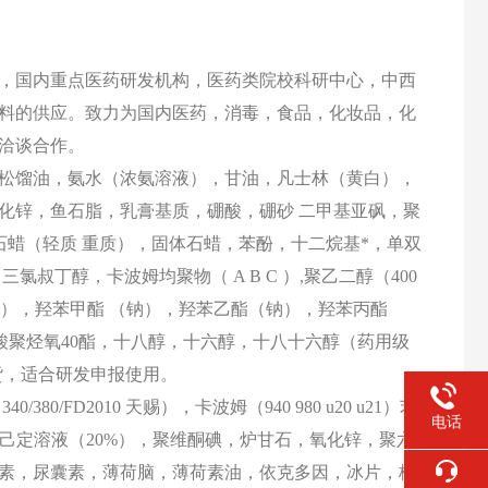
，国内重点医药研发机构，医药类院校科研中心，中西
料的供应。致力为国内医药，消毒，食品，化妆品，化
洽谈合作。
松馏油，氨水（浓氨溶液），甘油，凡士林（黄白），
化锌，鱼石脂，乳膏基质，硼酸，硼砂
二甲基亚砜，聚
状石蜡（轻质 重质），固体石蜡，苯酚，十二烷基*，单双
丁醇，卡波姆均聚物（ A B C ）,聚乙二醇（400
80NF(路博润），羟苯甲酯 （钠），羟苯乙酯（钠），羟苯丙酯
酸聚烃氧40酯，十八醇，十六醇，十八十六醇（药用级
货，适合研发申报使用。
80/FD2010 天赐），卡波姆（940 980 u20 u21）苯
电话
氯己定溶液（20%），聚维酮碘，炉甘石，氧化锌，聚六
，尿素，尿囊素，薄荷脑，薄荷素油，依克多因，冰片，樟