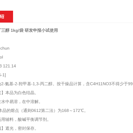
绍
三醇 1kg/袋 研发申报小试使用
nchun
ol
 121.14
-1]
氨基-2-羟甲基-1,3-丙二醇。按干燥品计算，含C4H11NO3不得少于99
本品为白色结晶。
中易溶，在中溶解。
的熔点（通则0612第二法）为168～172℃。
药用辅料，酸碱平衡调节剂。
遮光，密封保存。