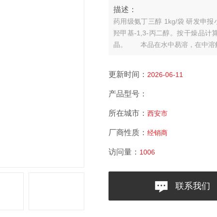
描述：
药用级氨丁三醇 1kg/袋 研发申
羟甲基-1,3-丙二醇。按干燥品计算
晶。
本品在水中易溶，在中溶
更新时间：
2026-06-11
产品型号：
所在城市：
西安市
厂商性质：
经销商
访问量：
1006
联系我们