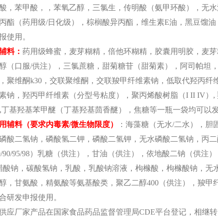
酸，苯甲酸，，苯氧乙醇，三氯生，传明酸（氨甲环酸），无水没食
丙酯（药用级/日化级），棕榈酸异丙酯，维生素E油，黑豆馏
报使用。
辅料
：
药用级蜂蜜，麦芽糊精，倍他环糊精，胶囊用明胶，麦芽
醇（口服
/供注），三氯蔗糖，甜菊糖苷（甜菊素），阿司帕坦
，聚维酮k30，交联聚维酮，交联羧甲纤维素钠，低取代羟丙纤维素
素钠，羟丙甲纤维素（分型号粘度），聚丙烯酸树脂（I II IV）,
）,丁基羟基苯甲醚（丁基羟基茴香醚），焦糖等
一瓶一袋均可以
用辅料（要求内毒素
/微生物限度）
：
海藻糖（无水
/二水），胆
磷酸二氢钠，磷酸氢二钾，磷酸二氢钾，无水磷酸二氢钠，丙二
0/80/90/95/98）乳糖（供注），甘油（供注），依地酸二钠
醋酸钠，碳酸氢钠，乳酸，乳酸钠溶液，枸橼酸，枸橼酸钠，无
醇，甘氨酸，精氨酸等氨基酸类，聚乙二醇400（供注），羧甲
合研发申报使用。
供应厂家产品在国家食品药品监督管理局
CDE平台登记，相继