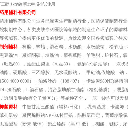
三醇 1kg/袋 研发申报小试使用
药用辅料有限公司
药用辅料有限公司业务已涵盖生产制药行业，医药保健制造行业
院制剂中心，各类皮肤专科医院等领域的制造生产环节的原辅材
等领域客户提供更多优质的货源。热忱欢迎全国各领域客户往来
制剂辅料
：樟脑，蜂蜡，滑石粉，水杨酸，水杨酸钠，松节油，
黑豆馏油，聚维酮碘，糠馏油，麝香草酚，羊毛脂，炉甘石，氧
0（吐温80），油酸山梨坦（司盘80），氮酮(水溶 油溶），液
油酯，硬脂酸，三乙醇胺，无水碳酸钠，二甲硅油,依地酸二钠，三氯叔
000 1500 4000 6000），泊洛沙姆 （188 407），卡波姆9
DL-酒石酸，L-酒石酸，混合脂肪酸甘油酯（栓剂基质），硬脂
，透明质酸钠(有分子量区分）等品种齐全，一瓶一袋均可以发
抑菌原料
：中链甘油三酸酯（辅料
/日化），乳膏基质，卡波姆（340/3
苯扎氯铵，聚丙烯酸钠NP700,甘羟铝，醋酸氯己定，葡萄糖酸
胍盐酸盐（粉末 液体）,聚乙烯醇（高 中 低），硼酸，硼砂