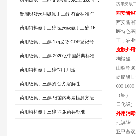
药用级氨丁
西安晋湘
晋湘现货药用级氨丁三醇 符合标准 CDE登记状态A
西安晋湘
药用辅料氨丁三醇 医药级氨丁三醇 1kg/袋 有备案登记号
医特色医
工，农业
药用级氨丁三醇 1kg发货 CDE登记号
皮肤外用
药用级氨丁三醇 2020版中国药典标准 CDE登记A
枸橼酸，
山梨酯
8
药用辅料氨丁三醇作用 用途
硬脂酸甘
药用级氨丁三醇的性状 溶解性
600 1
（钠），
药用级氨丁三醇 细菌内毒素检测方法
日化级）
药用辅料氨丁三醇 20版药典标准
外用消毒
扎溴铵，
亚甲基双