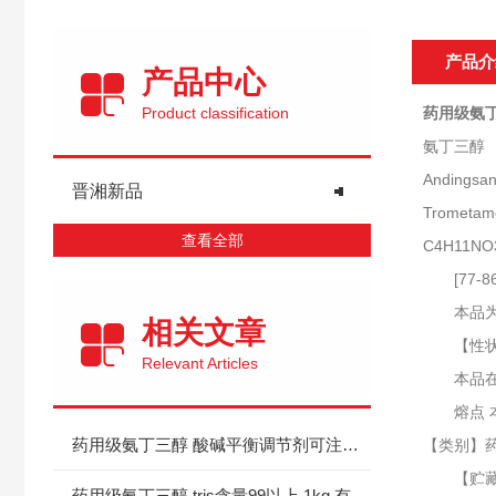
产品介
产品中心
Product classification
药用级氨丁
氨丁三醇
Andingsa
晋湘新品
Trometam
查看全部
C4H11NO3
[77-86
本品为2-
相关文章
【性状】
Relevant Articles
本品在水
熔点 本品
药用级氨丁三醇 酸碱平衡调节剂可注射 CAS77-86-1
【类别】
【贮藏】
药用级氨丁三醇 tris含量99以上 1kg 有全套资质