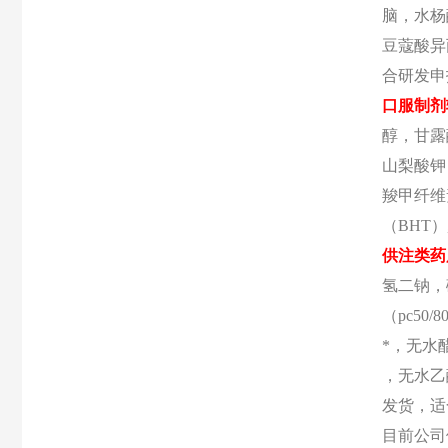
脑，水杨
豆蔻酸异
合研发申
口服制剂
醇，甘露
山梨酸钾
羧甲纤维
（
BHT
供注类药
氢二钠，
（pc5
*，无水
，无水乙
发货，适
目前公司