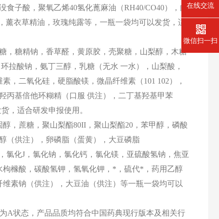
在线交流
子酸，聚氧乙烯40氢化蓖麻油（RH40/CO40），肉
油，薰衣草精油，玫瑰纯露等，一瓶一袋均可以发货，适
微信扫一扫
糖，糖精钠，香草醛，黄原胶，壳聚糖，山梨醇，木糖
，环拉酸钠，氨丁三醇，乳糖（无水 一水），山梨酸，
，二氧化硅，硬脂酸镁，微晶纤维素（101 102），
羟丙基倍他环糊精（口服
供注），二丁基羟基甲苯
发货，适合研发申报使用。
固醇，蔗糖，聚山梨酯80II，聚山梨酯20，苯甲醇，磷酸
醇（供注），卵磷脂（蛋黄），大豆磷脂
（供注），氯化J，氯化钠，氯化钙，氯化镁，亚硫酸氢钠，焦亚
水枸橼酸，碳酸氢钾，氢氧化钾，*，硫代*，药用乙醇
纤维素钠（供注），大豆油（供注）等
一瓶一袋均可以
转为A状态，产品品质均符合中国药典现行版本及相关行