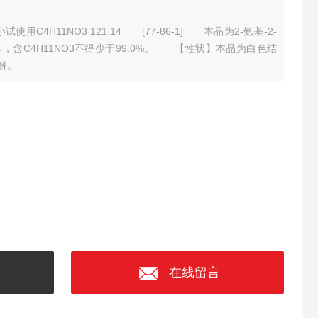
报小试使用
C4H11NO3 121.14
[77-86-1]
本品为2-氨基-2-
，含C4H11NO3不得少于99.0%。
【性状】本品为白色结
解。
在线留言