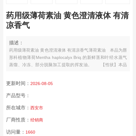
药用级薄荷素油 黄色澄清液体 有清
凉香气
描述：
药用级薄荷素油 黄色澄清液体 有清凉香气
薄荷素油
本品为唇
形科植物薄荷Mentha haplocalyx Briq.的新鲜茎和叶经水蒸气
蒸馏、冷冻、部分脱脑加工提取的挥发油。
【性状】本品
为无色或淡黄色的澄清液体；有特殊清凉香气，味初辛、后
凉。存放日久，色渐变深。
本品与乙醇、三l甲烷或乙m能
更新时间：
2026-08-05
任意混溶。
产品型号：
所在城市：
西安市
厂商性质：
经销商
访问量：
1660