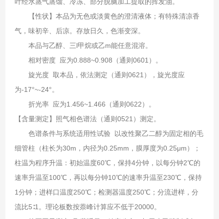
叶经水蒸气蒸馏、冷冻、部分脱脑加工提取的挥发油。
【性状】本品为无色或淡黄色的澄清液体；有特殊清凉香
气，味初辛、后凉。存放日久，色渐变深。
本品与乙醇、三l甲烷或乙m能任意混溶。
相对密度 应为0.888~0.908（通则0601）。
旋光度 取本品，依法测定（通则0621），旋光度应
为-17°~-24°。
折光率 应为1.456~1.466（通则0622）。
【含量测定】照气相色谱法（通则0521）测定。
色谱条件与系统适用性试验 以改性聚乙二醇为固定相的毛
细管柱（柱长为30m，内径为0.25mm，膜厚度为0.25μm）；
柱温为程序升温：初始温度60℃，保持4分钟，以每分钟2℃的
速率升温至100℃，再以每分钟10℃的速率升温至230℃，保持
1分钟；进样口温度250℃；检测器温度250℃；分流进样，分
流比5∶1。理论板数按萘峰计算应不低于20000。