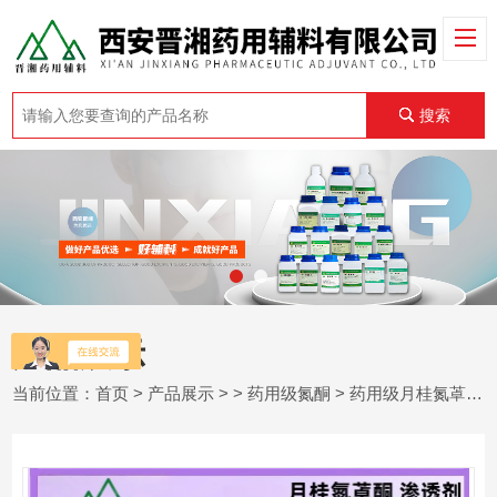
搜索
产品展示
当前位置：
首页
>
产品展示
> >
药用级氮酮
> 药用级月桂氮䓬酮 500ml研发申报 有资质