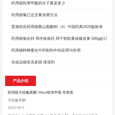
药用级羟苯甲酯的分子量是多少
药用级氯己定含量加测方法
晋湘供应药用级聚山梨酯80（II）中国药典2025版标准
药用级氧化锌 用作收敛药 用于制软膏或橡皮膏 500g起订
药用辅料蜂蜜在中药制剂中的应用与作用
化妆品级依克多因 保湿剂
产品介绍
药用级月桂氮䓬酮 500ml研发申报 有资质
月桂氮䓬酮
59227-89-3