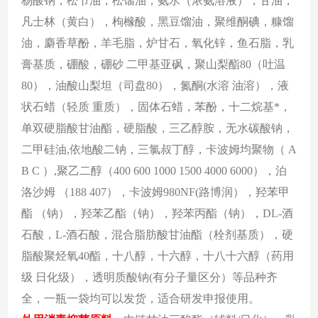
杨酸钠，松节油，松馏油，氨水（浓氨溶液），甘油，
凡士林（黄白），枸橼酸，黑豆馏油，聚维酮碘，糠馏
油，麝香草酚，羊毛脂，炉甘石，氧化锌，鱼石脂，乳
膏基质，硼酸，硼砂
二甲基亚砜，聚山梨酯
80（吐温
80），油酸山梨坦（司盘80），氮酮(水溶 油溶），液
状石蜡（轻质 重质），固体石蜡，苯酚，十二烷基*，
单双硬脂酸甘油酯，硬脂酸，三乙醇胺，无水碳酸钠，
二甲硅油,依地酸二钠，三氯叔丁醇，卡波姆均聚物（ A
B C ）,聚乙二醇（400 600 1000 1500 4000 6000），泊
洛沙姆 （188 407），卡波姆980NF(路博润），羟苯甲
酯 （钠），羟苯乙酯（钠），羟苯丙酯（钠），DL-酒
石酸，L-酒石酸，混合脂肪酸甘油酯（栓剂基质），硬
脂酸聚烃氧40酯，十八醇，十六醇，十八十六醇（药用
级 日化级），透明质酸钠(有分子量区分）等品种齐
全，一瓶一袋均可以发货，适合研发申报使用。