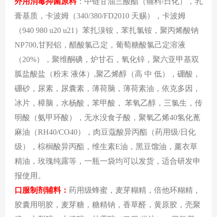
外用消毒抑菌原料
：中链甘油三酸酯（辅料
/日化），乳
膏基质，卡波姆（340/380/FD2010 天赐），卡波姆
（940 980 u20 u21）苯扎溴铵，苯扎氯铵，聚丙烯酸钠
NP700,甘羟铝，醋酸氯己定，葡萄糖酸氯己定溶液
（20%），聚维酮碘，炉甘石，氧化锌，聚六亚甲基双
胍盐酸盐（粉末 液体）,聚乙烯醇（高 中 低），硼酸，
硼砂，尿素，尿囊素，薄荷脑，薄荷素油，依克多因，
冰片，樟脑，水杨酸，苯甲酸， 苯氧乙醇，三氯生，传
明酸（氨甲环酸），无水没食子酸，聚氧乙烯40氢化蓖
麻油（RH40/CO40），肉豆蔻酸异丙酯（药用级/日化
级），棕榈酸异丙酯，维生素E油，黑豆馏油，薰衣草
精油，玫瑰纯露等，一瓶一袋均可以发货，适合研发申
报使用。
口服制剂辅料
：
药用级蜂蜜，麦芽糊精，倍他环糊精，
胶囊用明胶，麦芽糖，糖精钠，香草醛，黄原胶，壳聚