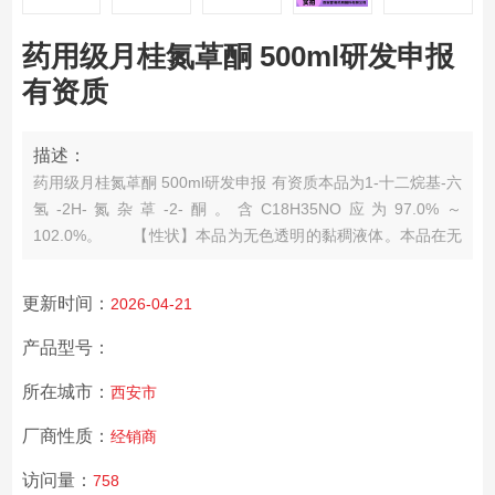
药用级月桂氮䓬酮 500ml研发申报
有资质
描述：
药用级月桂氮䓬酮 500ml研发申报 有资质
本品为1-十二烷基-六
氢-2H-氮杂䓬-2-酮。含C18H35NO应为97.0%～
102.0%。
【性状】本品为无色透明的黏稠液体。
本品在无
水乙醇、乙酸乙酯、乙m、苯或环己烷中极易溶解，在水中不
溶。
更新时间：
2026-04-21
产品型号：
所在城市：
西安市
厂商性质：
经销商
访问量：
758