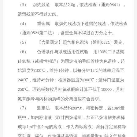
（3）
炽灼残渣
取本品
，依法检查（通则
），
2.0g
0841
遗留残渣不得过
。
0.1%
（4）
重金属
取炽灼残渣项下遗留的残渣，依法检查
（通则
第二法），含重金属不得过百万分之十。
0821
（5）
【含量测定】照气相色谱法（通则
）测定。
0521
（6）
色谱条件与系统适用性试验
用
二甲基聚
100%
硅氧烷（或极性相近）为固定液的毛细管柱为色谱柱，起
始温度为
℃，维持
分钟，以每分钟
℃的速率升温至
100
1
15
℃，维持
分钟；检测器温度为
℃；进样口温度为
240
45
300
℃。理论板数按月桂氮䓬酮峰计算不低于
，月桂
250
10000
氮䓬酮峰与内标物质峰的分离度应符合要求。
（7）
测定法
取本品约
，精密称定，置
量
20mg
10ml
瓶中，加内标溶液（取廿四烷适量，加正己烷溶解并稀释
成每
中含
的溶液，作为内标溶液）溶解并定量稀释
1ml
2mg
至刻度，摇匀，作为供试品溶液，精密量取
μ
注入气相色
1
l