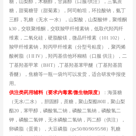
糖，山梨醇，木糖醇，甘露醇（口服
/供注），三氯蔗
糖，甜菊糖苷（甜菊素），阿司帕坦，环拉酸钠，氨丁
三醇，乳糖（无水 一水），山梨酸，山梨酸钾，聚维酮
k30，交联聚维酮，交联羧甲纤维素钠，低取代羟丙纤
维素，二氧化硅，硬脂酸镁，微晶纤维素（101 102），
羧甲纤维素钠，羟丙甲纤维素（分型号粘度），聚丙烯
酸树脂（I II IV）,
羟丙基倍他环糊精（口服
供注），二
丁基羟基甲苯（
BHT）,丁基羟基苯甲醚（丁基羟基茴
香醚），焦糖等
一瓶一袋均可以发货，适合研发申报使
用。
供注类药用辅料（要求内毒素
/微生物限度）
：
海藻糖
（无水
/二水），胆固醇，蔗糖，聚山梨酯80II，聚山梨
酯20，苯甲醇，磷酸氢二钠，磷酸二氢钠，磷酸氢二
钾，磷酸二氢钾，无水磷酸二氢钠，丙二醇（供注），
卵磷脂（蛋黄），大豆磷脂（pc50/80/90/95/98）乳糖