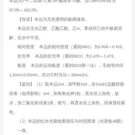
本品为
十二烷基
六氢
氮杂䓬
酮。含
应为
1-
-
-2H-
-2-
C18H35NO
～
。
97.0%
102.0%
【性状】本品为无色透明的黏稠液体。
本品在无水乙醇、乙酸乙酯、乙
、苯或环己烷中极易溶
m
解，在水中不溶。
相对密度
本品的相对密度（通则
）为
～
。
0601
0.906
0.926
折光率
本品的折光率（通则
）为
～
。
0622
1.470
1.473
黏度
本品的运动黏度（通则
第一法），毛细管内径
0633
±
，在
℃时为
～
。
1.2mm
0.05mm
25
32
34mm2/s
【鉴别】（
）取本品
，加甲醇
，加
盐酸羟胺
1
2ml
2ml
1mol/L
溶液（临用新制）
，加氢氧化钾
粒，置水浴上加热，放
1ml
1
冷，加三氯化铁试液
滴，摇匀，再置水浴上加热，溶液显棕紫
1
色。
（2）
本品的红外光吸收图谱应与对照图谱（光谱集
图）
48
一致。