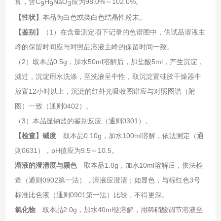
算，含C
H
NaO
应为98.0%～102.0%。
9
9
3
【性状】
本品为白色或类白色结晶性粉末。
【鉴别】
（1）在含量测定项下记录的色谱图中，供试品溶液主
峰的保留时间应与对照品溶液主峰的保留时间一致。
（2）取本品0.5g，加水50ml溶解后，加盐酸5ml，产生沉淀，
滤过，沉淀用水洗涤，至洗液呈中性，取沉淀置硅胶干燥器中
放置12小时以上，沉淀的红外光吸收图谱应与对照图谱（附
图）一致（通则0402）。
（3）本品显钠盐的鉴别反应（通则0301）。
【检查】碱度
取本品0.10g，加水100ml溶解，依法测定（通
则0631），pH值应为9.5～10.5。
溶液的澄清度与颜色
取本品1.0g，加水10ml溶解后，依法检
查（通则0902第一法），溶液应澄清；如显色，与棕红色3号
标准比色液（通则0901第一法）比较，不得更深。
氯化物
取本品2.0g，加水40ml使溶解，用稀硝酸调节溶液至