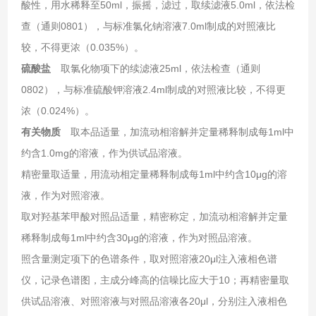
酸性，用水稀释至50ml，振摇，滤过，取续滤液5.0ml，依法检
查（通则0801），与标准氯化钠溶液7.0ml制成的对照液比
较，不得更浓（0.035%）。
硫酸盐
取氯化物项下的续滤液25ml，依法检查（通则
0802），与标准硫酸钾溶液2.4ml制成的对照液比较，不得更
浓（0.024%）。
有关物质
取本品适量，加流动相溶解并定量稀释制成每1ml中
约含1.0mg的溶液，作为供试品溶液。
精密量取适量，用流动相定量稀释制成每1ml中约含10μg的溶
液，作为对照溶液。
取对羟基苯甲酸对照品适量，精密称定，加流动相溶解并定量
稀释制成每1ml中约含30μg的溶液，作为对照品溶液。
照含量测定项下的色谱条件，取对照溶液20μl注入液相色谱
仪，记录色谱图，主成分峰高的信噪比应大于10；再精密量取
供试品溶液、对照溶液与对照品溶液各20μl，分别注入液相色