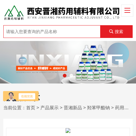
搜索
产品展示
当前位置：
首页
>
产品展示
>
晋湘新品
>
羟苯甲酯钠
> 药用辅料 羟苯乙酯钠 500g起订 有登记号