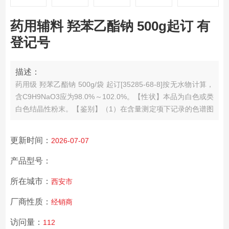
药用辅料 羟苯乙酯钠 500g起订 有
登记号
描述：
药用级 羟苯乙酯钠 500g/袋 起订
[35285-68-8]
按无水物计算，
含C9H9NaO3应为98.0%～102.0%。
【性状】本品为白色或类
白色结晶性粉末。
【鉴别】（1）在含量测定项下记录的色谱图
中，供试品溶液主峰的保留时间应与对照品溶液主峰的保留时
间一致。
（2）取本品0.5g，加水50ml溶解后，加盐酸5ml，产
更新时间：
2026-07-07
产品型号：
所在城市：
西安市
厂商性质：
经销商
访问量：
112