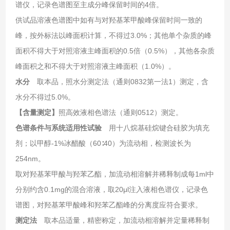
谱仪，记录色谱图至主成分峰保留时间的4倍。
供试品溶液色谱图中如有与对羟基苯甲酸峰保留时间一致的
峰，按外标法以峰面积计算，不得过3.0%；其他单个杂质的峰
面积不得大于对照溶液主峰面积的0.5倍（0.5%），其他各杂质
峰面积之和不得大于对照溶液主峰面积（1.0%）。
水分
取本品，照水分测定法（通则0832第一法1）测定，含
水分不得过5.0%。
【含量测定】
照高效液相色谱法（通则0512）测定。
色谱条件与系统适用性试验
用十八烷基硅烷键合硅胶为填充
剂；以甲醇-1%冰醋酸（60∶40）为流动相，检测波长为
254nm。
取对羟基苯甲酸与羟苯乙酯，加流动相溶解并稀释制成每1ml中
分别约含0.1mg的混合溶液，取20μl注入液相色谱仪，记录色
谱图，对羟基苯甲酸峰和羟苯乙酯峰的分离度应符合要求。
测定法
取本品适量，精密称定，加流动相溶解并定量稀释制