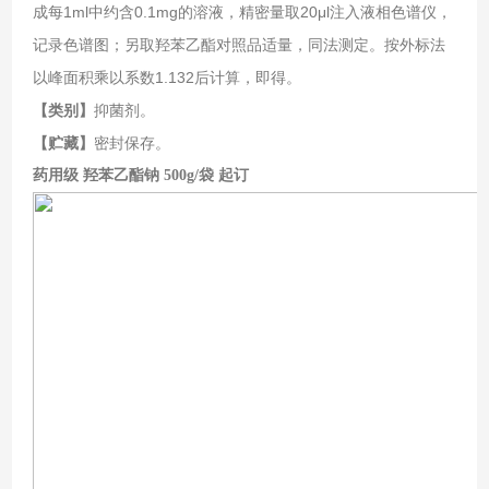
成每1ml中约含0.1mg的溶液，精密量取20μl注入液相色谱仪，
记录色谱图；另取羟苯乙酯对照品适量，同法测定。按外标法
以峰面积乘以系数1.132后计算，即得。
【类别】
抑菌剂。
【贮藏】
密封保存。
药用级 羟苯乙酯钠 500g/袋 起订