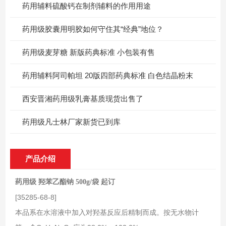
药用辅料硫酸钙在制剂辅料的作用用途
药用级胶囊用明胶如何守住其“经典”地位？
药用级麦芽糖 新版药典标准 小包装有售
药用辅料阿司帕坦 20版四部药典标准 白色结晶粉末
西安晋湘药用级乳膏基质现货出售了
药用级凡士林厂家新货已到库
产品介绍
药用级 羟苯乙酯钠 500g/袋 起订
[35285-68-8]
本品系在水溶液中加入对羟基反应后精制而成。按无水物计