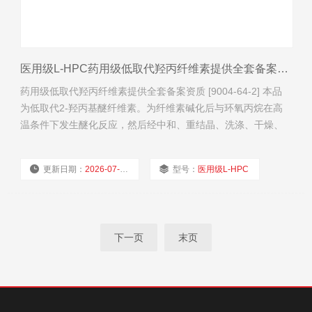
医用级L-HPC药用级低取代羟丙纤维素提供全套备案资质
药用级低取代羟丙纤维素提供全套备案资质 [9004-64-2] 本品
为低取代2-羟丙基醚纤维素。为纤维素碱化后与环氧丙烷在高
温条件下发生醚化反应，然后经中和、重结晶、洗涤、干燥、
粉碎和筛分制得。按干燥品计算，含羟丙氧基（—
OCH2CHOHCH3）应为5.0%～16.0%。 【性状】本品为白色
更新日期：
2026-07-30
型号：
医用级L-HPC
或类白色粉末。 本品在乙醇或丙酮中不溶。 【鉴别】（1）取
本品约40mg，置试管中，加水2ml，振摇
厂商性质：
经销商
浏览量：
38
下一页
末页