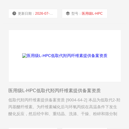
分制得。按干燥品计算，含羟丙氧基（—OCH2CHOHCH3）应
为5.0%～16.0%。 【性状】本品为白色或类白色粉末。 本品在
更新日期：
2026-07-30
型号：
医用级L-HPC
乙醇或丙酮中不溶。 【鉴别】（1）取本品约40mg，置试管
中，加水2ml，振摇
厂商性质：
经销商
浏览量：
51
医用级L-HPC低取代羟丙纤维素提供备案资质
低取代羟丙纤维素提供备案资质 [9004-64-2] 本品为低取代2-羟
丙基醚纤维素。为纤维素碱化后与环氧丙烷在高温条件下发生
醚化反应，然后经中和、重结晶、洗涤、干燥、粉碎和筛分制
得。按干燥品计算，含羟丙氧基（—OCH2CHOHCH3）应为
5.0%～16.0%。 【性状】本品为白色或类白色粉末。 本品在乙