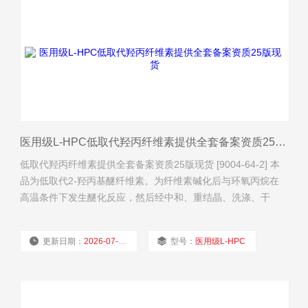
医用级L-HPC低取代羟丙纤维素提供全套备案资质25版现货
低取代羟丙纤维素提供全套备案资质25版现货 [9004-64-2] 本
品为低取代2-羟丙基醚纤维素。为纤维素碱化后与环氧丙烷在
高温条件下发生醚化反应，然后经中和、重结晶、洗涤、干
燥、粉碎和筛分制得。按干燥品计算，含羟丙氧基（—
OCH2CHOHCH3）应为5.0%～16.0%。 【性状】本品为白色
更新日期：
2026-07-30
型号：
医用级L-HPC
或类白色粉末。 本品在乙醇或丙酮中不溶。 【鉴别】（1）取
本品约40mg，置试管中，加水2ml，振摇
厂商性质：
经销商
浏览量：
39