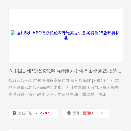
本品约40mg，置试管中，加水2ml，振摇
厂商性质：
经销商
浏览量：
43
医用级L-HPC低取代羟丙纤维素提供备案资质25版药典标准
低取代羟丙纤维素提供备案资质25版药典标准 [9004-64-2] 本
品为低取代2-羟丙基醚纤维素。为纤维素碱化后与环氧丙烷在
高温条件下发生醚化反应，然后经中和、重结晶、洗涤、干
燥、粉碎和筛分制得。按干燥品计算，含羟丙氧基（—
OCH2CHOHCH3）应为5.0%～16.0%。 【性状】本品为白色
更新日期：
2026-07-30
型号：
医用级L-HPC
或类白色粉末。 本品在乙醇或丙酮中不溶。 【鉴别】（1）取
本品约40mg，置试管中，加水2ml，振摇
厂商性质：
经销商
浏览量：
36