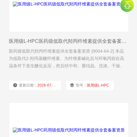
医用级L-HPC医药级低取代羟丙纤维素提供全套备案资质
医药级低取代羟丙纤维素提供全套备案资质 [9004-64-2] 本品
为低取代2-羟丙基醚纤维素。为纤维素碱化后与环氧丙烷在高
温条件下发生醚化反应，然后经中和、重结晶、洗涤、干燥、
粉碎和筛分制得。按干燥品计算，含羟丙氧基（—
OCH2CHOHCH3）应为5.0%～16.0%。 【性状】本品为白色
更新日期：
2026-07-30
型号：
医用级L-HPC
或类白色粉末。 本品在乙醇或丙酮中不溶。 【鉴别】（1）取
本品约40mg，置试管中，加水2ml，振摇
厂商性质：
经销商
浏览量：
41