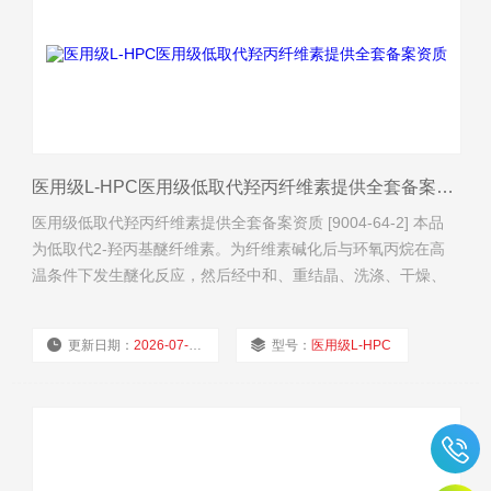
医用级L-HPC医用级低取代羟丙纤维素提供全套备案资质
医用级低取代羟丙纤维素提供全套备案资质 [9004-64-2] 本品
为低取代2-羟丙基醚纤维素。为纤维素碱化后与环氧丙烷在高
温条件下发生醚化反应，然后经中和、重结晶、洗涤、干燥、
粉碎和筛分制得。按干燥品计算，含羟丙氧基（—
OCH2CHOHCH3）应为5.0%～16.0%。 【性状】本品为白色
更新日期：
2026-07-30
型号：
医用级L-HPC
或类白色粉末。 本品在乙醇或丙酮中不溶。 【鉴别】（1）取
本品约40mg，置试管中，加水2ml，振摇
厂商性质：
经销商
浏览量：
48