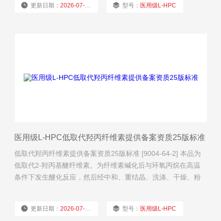
更新日期：
2026-07-30
型号：
医用级L-HPC
醇或丙酮中不溶。 【鉴别】（1）取本品约40mg，置试管中，
加水2ml，振摇
厂商性质：
经销商
浏览量：
36
医用级L-HPC低取代羟丙纤维素提供备案资质25版标准
低取代羟丙纤维素提供备案资质25版标准 [9004-64-2] 本品为
低取代2-羟丙基醚纤维素。为纤维素碱化后与环氧丙烷在高温
条件下发生醚化反应，然后经中和、重结晶、洗涤、干燥、粉
碎和筛分制得。按干燥品计算，含羟丙氧基（—
OCH2CHOHCH3）应为5.0%～16.0%。 【性状】本品为白色
更新日期：
2026-07-30
型号：
医用级L-HPC
或类白色粉末。 本品在乙醇或丙酮中不溶。 【鉴别】（1）取