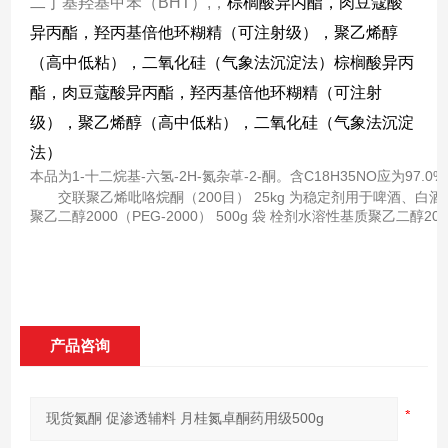
二丁基羟基甲苯（
BHT
）
,
，
棕榈酸异丙酯，肉豆蔻酸
异丙酯，羟丙基倍他环糊精（可注射级），聚乙烯醇
（高中低粘），二氧化硅（气象法沉淀法）棕榈酸异丙
酯，肉豆蔻酸异丙酯，羟丙基倍他环糊精（可注射
级），聚乙烯醇（高中低粘），二氧化硅（气象法沉淀
法）
本品为1-十二烷基-六氢-2H-氮杂䓬-2-酮。含C18H35NO应为9
交联聚乙烯吡咯烷酮（200目） 25kg 为稳定剂用于啤酒、
聚乙二醇2000（PEG-2000） 500g 袋 栓剂水溶性基质聚乙二醇200
产品咨询