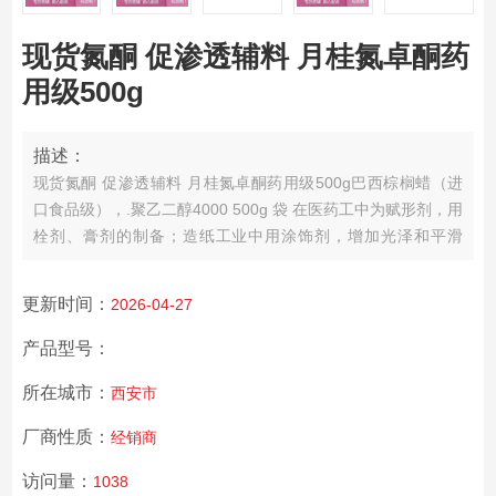
现货氮酮 促渗透辅料 月桂氮卓酮药
用级500g
描述：
现货氮酮 促渗透辅料 月桂氮卓酮药用级500g巴西棕榈蜡（进
口食品级），.聚乙二醇4000 500g 袋 在医药工中为赋形剂，用
栓剂、膏剂的制备；造纸工业中用涂饰剂，增加光泽和平滑
性；在橡胶工业中为添加剂
聚乙二醇4000 25kg kg 药辅有资质
更新时间：
2026-04-27
产品型号：
所在城市：
西安市
厂商性质：
经销商
访问量：
1038