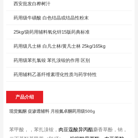
西安批发白桦树汁
药用级牛磺酸 白色结晶或结晶性粉末
25kg/袋药用辅料氧化锌15版药典标准
药用级凡士林 白凡士林/黄凡士林 25kg/165kg
药用级苯扎氯铵 苯扎溴铵的作用 区别
药用辅料乙基纤维素理化性质与药学特性
产品介绍
现货氮酮 促渗透辅料 月桂氮卓酮药用级500g
苯甲酸，，苯扎溴铵，
肉豆蔻酸异丙酯
麝香草酚，钠，