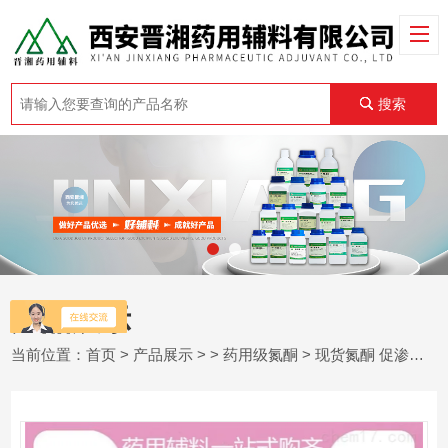
搜索
产品展示
当前位置：
首页
>
产品展示
> >
药用级氮酮
> 现货氮酮 促渗透辅料 月桂氮卓酮药用级500g