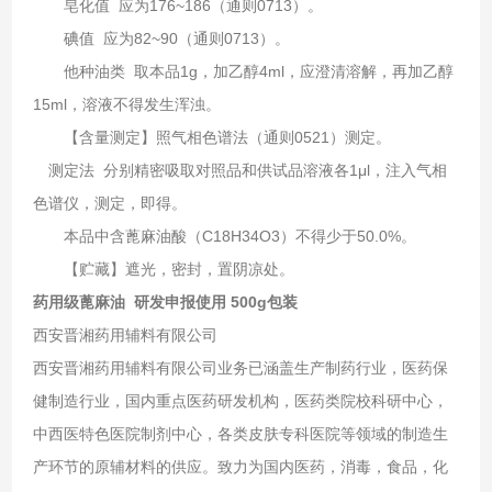
皂化值 应为176~186（通则0713）。
碘值 应为82~90（通则0713）。
他种油类 取本品1g，加乙醇4ml，应澄清溶解，再加乙醇
15ml，溶液不得发生浑浊。
【含量测定】照气相色谱法（通则0521）测定。
测定法 分别精密吸取对照品和供试品溶液各1μl，注入气相
色谱仪，测定，即得。
本品中含蓖麻油酸（C18H34O3）不得少于50.0%。
【贮藏】遮光，密封，置阴凉处。
药用级蓖麻油 研发申报使用 500g包装
西安晋湘药用辅料有限公司
西安晋湘药用辅料有限公司业务已涵盖生产制药行业，医药保
健制造行业，国内重点医药研发机构，医药类院校科研中心，
中西医特色医院制剂中心，各类皮肤专科医院等领域的制造生
产环节的原辅材料的供应。致力为国内医药，消毒，食品，化