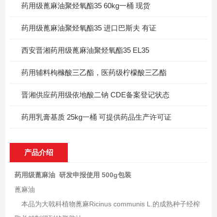
药用级蓖麻油聚烃氧酯35 60kg一桶 现货
药用级蓖麻油聚烃氧酯35 进口巴斯夫 有证
西安晋湘药用级蓖麻油聚烃氧酯35 EL35
药用辅料枸橼酸三乙酯，医药级柠檬酸三乙酯
晋湘供应药用级依地酸二钠 CDE备案登记状态
药用乳膏基质 25kg一桶 可提供药品生产许可证
产品介绍
药用级蓖麻油 研发申报使用 500g包装
蓖麻油
本品为大戟科植物蓖麻Ricinus communis L.的成熟种子经榨