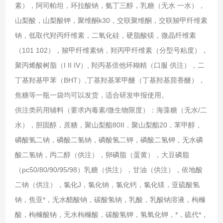
素），阿司帕坦，环拉酸钠，氨丁三醇，乳糖（无水 一水），
山梨酸，山梨酸钾，聚维酮k30，交联聚维酮，交联羧甲纤维素
钠，低取代羟丙纤维素，二氧化硅，硬脂酸镁，微晶纤维素
（101 102），羧甲纤维素钠，羟丙甲纤维素（分型号粘度），
聚丙烯酸树脂（I II IV）, 羟丙基倍他环糊精（口服 供注），二
丁基羟基甲苯（BHT）,丁基羟基苯甲醚（丁基羟基茴香醚），
焦糖等一瓶一袋均可以发货，适合研发申报使用。
供注类药用辅料（要求内毒素/微生物限度）：海藻糖（无水/二
水），胆固醇，蔗糖，聚山梨酯80II，聚山梨酯20，苯甲醇，
磷酸氢二钠，磷酸二氢钠，磷酸氢二钾，磷酸二氢钾，无水磷
酸二氢钠，丙二醇（供注），卵磷脂（蛋黄），大豆磷脂
（pc50/80/90/95/98）乳糖（供注），甘油（供注），依地酸
二钠（供注），氯化J，氯化钠，氯化钙，氯化镁，亚硫酸氢
钠，焦亚*，无水醋酸钠，碳酸氢钠，乳酸，乳酸钠溶液，枸橼
酸，枸橼酸钠，无水枸橼酸，碳酸氢钾，氢氧化钾，*，硫代*，