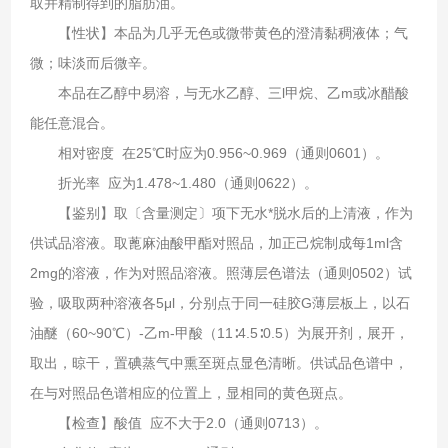
取并精制得到的脂肪油。
【性状】本品为几乎无色或微带黄色的澄清黏稠液体；气
微；味淡而后微辛。
本品在乙醇中易溶，与无水乙醇、三l甲烷、乙m或冰醋酸
能任意混合。
相对密度 在25℃时应为0.956~0.969（通则0601）。
折光率 应为1.478~1.480（通则0622）。
【鉴别】取〔含量测定〕项下无水*脱水后的上清液，作为
供试品溶液。取蓖麻油酸甲酯对照品，加正己烷制成每1ml含
2mg的溶液，作为对照品溶液。照薄层色谱法（通则0502）试
验，吸取两种溶液各5μl，分别点于同一硅胶G薄层板上，以石
油醚（60~90℃）-乙m-甲酸（11∶4.5∶0.5）为展开剂，展开，
取出，晾干，置碘蒸气中熏至斑点显色清晰。供试品色谱中，
在与对照品色谱相应的位置上，显相同的黄色斑点。
【检查】酸值 应不大于2.0（通则0713）。