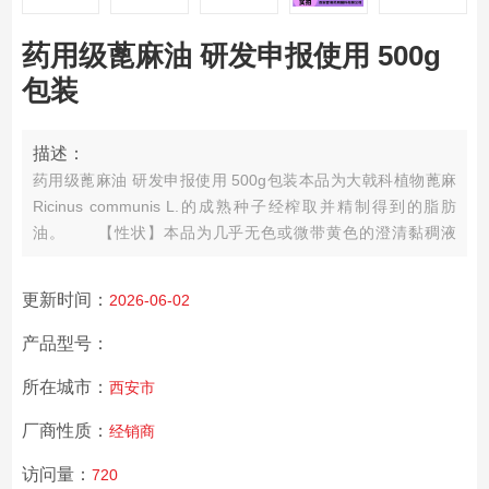
药用级蓖麻油 研发申报使用 500g
包装
描述：
药用级蓖麻油 研发申报使用 500g包装
本品为大戟科植物蓖麻
Ricinus communis L.的成熟种子经榨取并精制得到的脂肪
油。
【性状】本品为几乎无色或微带黄色的澄清黏稠液
体；气微；味淡而后微辛。
本品在乙醇中易溶，与无水乙
醇、三了甲烷、乙m或冰醋酸能任意混合。
更新时间：
2026-06-02
产品型号：
所在城市：
西安市
厂商性质：
经销商
访问量：
720