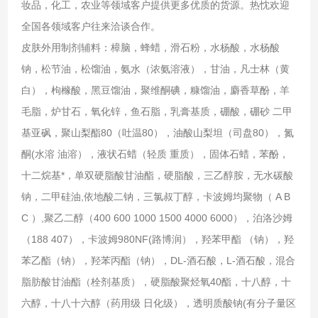
妆品，化工，农业等领域客户提供更多优质的货源。热忱欢迎
全国各领域客户往来洽谈合作。
皮肤外用制剂辅料：樟脑，蜂蜡，滑石粉，水杨酸，水杨酸
钠，松节油，松馏油，氨水（浓氨溶液），甘油，凡士林（黄
白），枸橼酸，黑豆馏油，聚维酮碘，糠馏油，麝香草酚，羊
毛脂，炉甘石，氧化锌，鱼石脂，乳膏基质，硼酸，硼砂 二甲
基亚砜，聚山梨酯80（吐温80），油酸山梨坦（司盘80），氮
酮(水溶 油溶），液状石蜡（轻质 重质），固体石蜡，苯酚，
十二烷基*，单双硬脂酸甘油酯，硬脂酸，三乙醇胺，无水碳酸
钠，二甲硅油,依地酸二钠，三氯叔丁醇，卡波姆均聚物（ A B
C ）,聚乙二醇（400 600 1000 1500 4000 6000），泊洛沙姆
（188 407），卡波姆980NF(路博润），羟苯甲酯 （钠），羟
苯乙酯（钠），羟苯丙酯（钠），DL-酒石酸，L-酒石酸，混合
脂肪酸甘油酯（栓剂基质），硬脂酸聚烃氧40酯，十八醇，十
六醇，十八十六醇（药用级 日化级），透明质酸钠(有分子量区