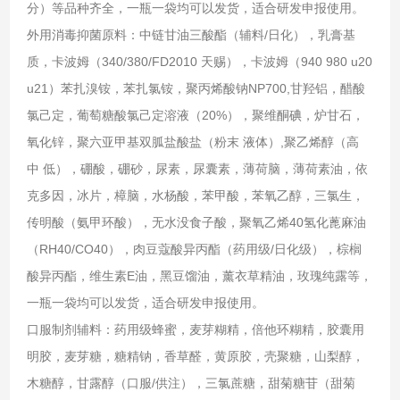
分）等品种齐全，一瓶一袋均可以发货，适合研发申报使用。
外用消毒抑菌原料：中链甘油三酸酯（辅料/日化），乳膏基
质，卡波姆（340/380/FD2010 天赐），卡波姆（940 980 u20
u21）苯扎溴铵，苯扎氯铵，聚丙烯酸钠NP700,甘羟铝，醋酸
氯己定，葡萄糖酸氯己定溶液（20%），聚维酮碘，炉甘石，
氧化锌，聚六亚甲基双胍盐酸盐（粉末 液体）,聚乙烯醇（高
中 低），硼酸，硼砂，尿素，尿囊素，薄荷脑，薄荷素油，依
克多因，冰片，樟脑，水杨酸，苯甲酸，苯氧乙醇，三氯生，
传明酸（氨甲环酸），无水没食子酸，聚氧乙烯40氢化蓖麻油
（RH40/CO40），肉豆蔻酸异丙酯（药用级/日化级），棕榈
酸异丙酯，维生素E油，黑豆馏油，薰衣草精油，玫瑰纯露等，
一瓶一袋均可以发货，适合研发申报使用。
口服制剂辅料：药用级蜂蜜，麦芽糊精，倍他环糊精，胶囊用
明胶，麦芽糖，糖精钠，香草醛，黄原胶，壳聚糖，山梨醇，
木糖醇，甘露醇（口服/供注），三氯蔗糖，甜菊糖苷（甜菊