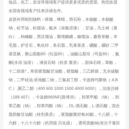
妆品，化工，农业等领域客户提供更多优质的货源。热忱欢迎
全国各领域客户往来洽谈合作。
皮肤外用制剂辅料：樟脑，蜂蜡，滑石粉，水杨酸，水杨酸
钠，松节油，松馏油，氨水（浓氨溶液），甘油，凡士林（黄
白），枸橼酸，黑豆馏油，聚维酮碘，糠馏油，麝香草酚，羊
毛脂，炉甘石，氧化锌，鱼石脂，乳膏基质，硼酸，硼砂 二甲
基亚砜，聚山梨酯80（吐温80），油酸山梨坦（司盘80），氮
酮(水溶 油溶），液状石蜡（轻质 重质），固体石蜡，苯酚，
十二烷基*，单双硬脂酸甘油酯，硬脂酸，三乙醇胺，无水碳酸
钠，二甲硅油,依地酸二钠，三氯叔丁醇，卡波姆均聚物（ A B
C ）,聚乙二醇（400 600 1000 1500 4000 6000），泊洛沙姆
（188 407），卡波姆980NF(路博润），羟苯甲酯 （钠），羟
苯乙酯（钠），羟苯丙酯（钠），DL-酒石酸，L-酒石酸，混合
脂肪酸甘油酯（栓剂基质），硬脂酸聚烃氧40酯，十八醇，十
六醇，十八十六醇（药用级 日化级），透明质酸钠(有分子量区