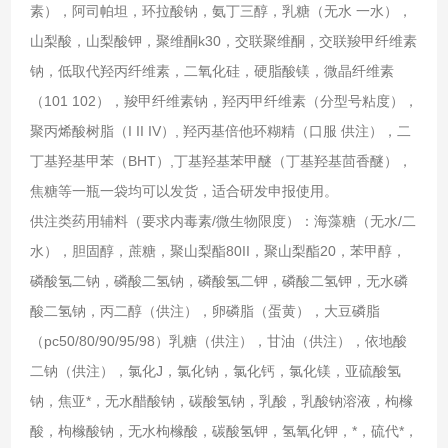
素），阿司帕坦，环拉酸钠，氨丁三醇，乳糖（无水 一水），
山梨酸，山梨酸钾，聚维酮k30，交联聚维酮，交联羧甲纤维素
钠，低取代羟丙纤维素，二氧化硅，硬脂酸镁，微晶纤维素
（101 102），羧甲纤维素钠，羟丙甲纤维素（分型号粘度），
聚丙烯酸树脂（I II IV）, 羟丙基倍他环糊精（口服 供注），二
丁基羟基甲苯（BHT）,丁基羟基苯甲醚（丁基羟基茴香醚），
焦糖等一瓶一袋均可以发货，适合研发申报使用。
供注类药用辅料（要求内毒素/微生物限度）：海藻糖（无水/二
水），胆固醇，蔗糖，聚山梨酯80II，聚山梨酯20，苯甲醇，
磷酸氢二钠，磷酸二氢钠，磷酸氢二钾，磷酸二氢钾，无水磷
酸二氢钠，丙二醇（供注），卵磷脂（蛋黄），大豆磷脂
（pc50/80/90/95/98）乳糖（供注），甘油（供注），依地酸
二钠（供注），氯化J，氯化钠，氯化钙，氯化镁，亚硫酸氢
钠，焦亚*，无水醋酸钠，碳酸氢钠，乳酸，乳酸钠溶液，枸橼
酸，枸橼酸钠，无水枸橼酸，碳酸氢钾，氢氧化钾，*，硫代*，