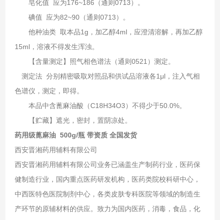
皂化值 应为176~186（通则0713）。
碘值 应为82~90（通则0713）。
他种油类 取本品1g，加乙醇4ml，应澄清溶解，再加乙醇
15ml，溶液不得发生浑浊。
【含量测定】照气相色谱法（通则0521）测定。
测定法 分别精密吸取对照品和供试品溶液各1μl，注入气相
色谱仪，测定，即得。
本品中含蓖麻油酸（C18H34O3）不得少于50.0%。
【贮藏】遮光，密封，置阴凉处。
药用级蓖麻油 500g/瓶 带资质 全国发货
西安晋湘药用辅料有限公司
西安晋湘药用辅料有限公司业务已涵盖生产制药行业，医药保
健制造行业，国内重点医药研发机构，医药类院校科研中心，
中西医特色医院制剂中心，各类皮肤专科医院等领域的制造生
产环节的原辅材料的供应。致力为国内医药，消毒，食品，化