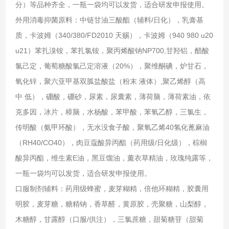
分）等品种齐全，一瓶一袋均可以发货，适合研发申报使用。
外用消毒抑菌原料：中链甘油三酸酯（辅料/日化），乳膏基
质，卡波姆（340/380/FD2010 天赐），卡波姆（940 980 u20
u21）苯扎溴铵，苯扎氯铵，聚丙烯酸钠NP700,甘羟铝，醋酸
氯己定，葡萄糖酸氯己定溶液（20%），聚维酮碘，炉甘石，
氧化锌，聚六亚甲基双胍盐酸盐（粉末 液体）,聚乙烯醇（高
中 低），硼酸，硼砂，尿素，尿囊素，薄荷脑，薄荷素油，依
克多因，冰片，樟脑，水杨酸，苯甲酸，苯氧乙醇，三氯生，
传明酸（氨甲环酸），无水没食子酸，聚氧乙烯40氢化蓖麻油
（RH40/CO40），肉豆蔻酸异丙酯（药用级/日化级），棕榈
酸异丙酯，维生素E油，黑豆馏油，薰衣草精油，玫瑰纯露等，
一瓶一袋均可以发货，适合研发申报使用。
口服制剂辅料：药用级蜂蜜，麦芽糊精，倍他环糊精，胶囊用
明胶，麦芽糖，糖精钠，香草醛，黄原胶，壳聚糖，山梨醇，
木糖醇，甘露醇（口服/供注），三氯蔗糖，甜菊糖苷（甜菊