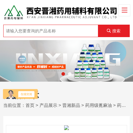
搜索
产品展示
当前位置：
首页
>
产品展示
>
晋湘新品
>
药用级蓖麻油
> 药用级蓖麻油 500g/瓶 带资质 全国发货