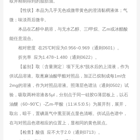
取并精制得到的脂肪油。
【性状】本品为几乎无色或微带黄色的澄清黏稠液体；气
微；味淡而后微辛。
本品在乙醇中易溶，与无水乙醇、三l甲烷、乙m或冰醋酸
能任意混合。
相对密度 在25℃时应为0.956~0.969（通则0601）。
折光率 应为1.478~1.480（通则0622）。
【鉴别】取〔含量测定〕项下无水*脱水后的上清液，作为
供试品溶液。取蓖麻油酸甲酯对照品，加正己烷制成每1ml含
2mg的溶液，作为对照品溶液。照薄层色谱法（通则0502）试
验，吸取两种溶液各5μl，分别点于同一硅胶G薄层板上，以石
油醚（60~90℃）-乙m-甲酸（11∶4.5∶0.5）为展开剂，展开，
取出，晾干，置碘蒸气中熏至斑点显色清晰。供试品色谱中，
在与对照品色谱相应的位置上，显相同的黄色斑点。
【检查】酸值 应不大于2.0（通则0713）。