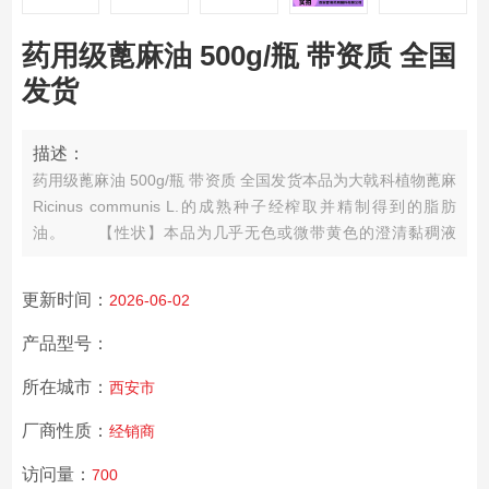
药用级蓖麻油 500g/瓶 带资质 全国
发货
描述：
药用级蓖麻油 500g/瓶 带资质 全国发货
本品为大戟科植物蓖麻
Ricinus communis L.的成熟种子经榨取并精制得到的脂肪
油。
【性状】本品为几乎无色或微带黄色的澄清黏稠液
体；气微；味淡而后微辛。
本品在乙醇中易溶，与无水乙
醇、三了甲烷、乙m或冰醋酸能任意混合。
更新时间：
2026-06-02
产品型号：
所在城市：
西安市
厂商性质：
经销商
访问量：
700